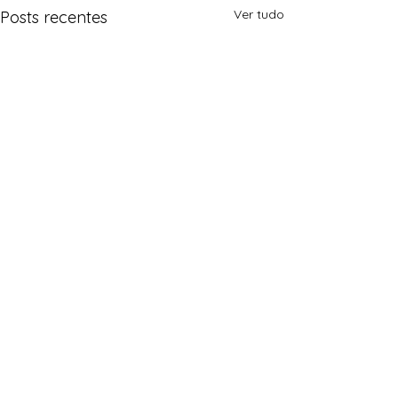
Ver tudo
Posts recentes
Comentários
0.0 / 5 (0)