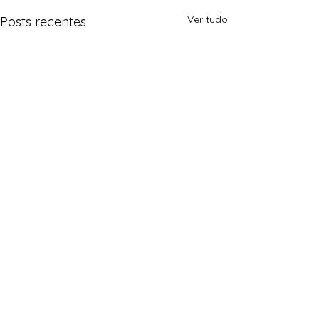
Ver tudo
Posts recentes
Comentários
0.0 / 5 (0)