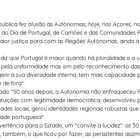
ública fez alusão às Autónomias, hoje, nos Açores, no
a do Dia de Portugal, de Camões e das Comunidades P
or justiça para com as Regiões Autónomas, ainda a
diz que Portugal é maior quando há pluralidade e a 
 pela uniformidade mas sim pelo reconhecimento das 
rir a sua diversidade interna, tem mais capacidade p
 de fora".
tado "50 anos depois, a Autonomia não enfraqueceu Po
stituições com legitimidade democrática, desenvolveu po
ades locais, gerou identidades regionais robustas que
dade portuguesa".
rtência para o Estado, um "convite à lucidez": os 50
também, o que ficou por fazer, as persistentes assime