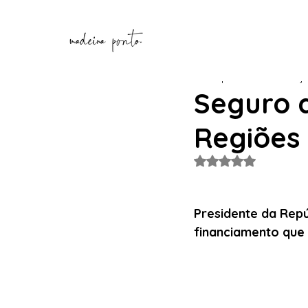
Henrique Correia
10 de ju
Seguro q
Regiões
Avaliado com NaN de
Presidente da Repú
financiamento que 