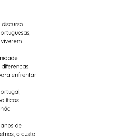
 discurso 
ortuguesas, 
 viverem 
unidade 
diferenças. 
ara enfrentar 
rtugal, 
líticas 
 não 
 anos de 
trias, o custo 