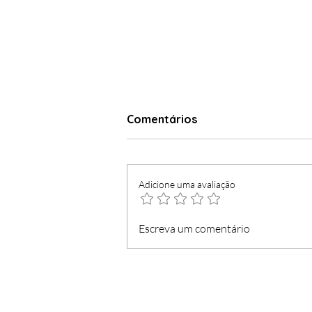
Comentários
Adicione uma avaliação
Loja do Cidadão com
Escreva um comentário
serviços mínimos