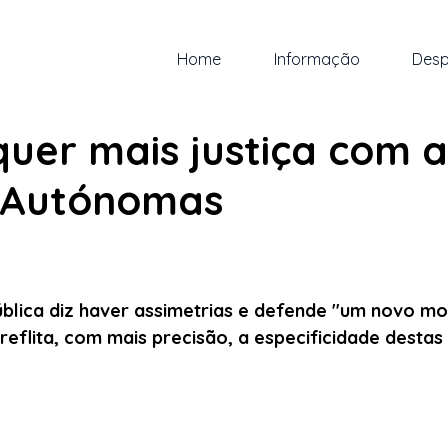
Home
Informação
Desp
n.
1 min de leitura
uer mais justiça com a
 Autónomas
 5 estrelas.
blica diz haver assimetrias e defende "um novo mo
reflita, com mais precisão, a especificidade destas