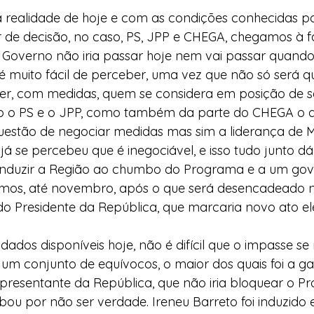
a realidade de hoje e com as condições conhecidas po
 de decisão, no caso, PS, JPP e CHEGA, chegamos à fá
Governo não iria passar hoje nem vai passar quando 
 é muito fácil de perceber, uma vez que não só será q
er, com medidas, quem se considera em posição de se
o o PS e o JPP, como também da parte do CHEGA o q
estão de negociar medidas mas sim a liderança de M
já se percebeu que é inegociável, e isso tudo junto d
onduzir a Região ao chumbo do Programa e a um gov
mos, até novembro, após o que será desencadeado 
e do Presidente da República, que marcaria novo ato el
ados disponíveis hoje, não é difícil que o impasse se
m conjunto de equívocos, o maior dos quais foi a ga
resentante da República, que não iria bloquear o P
ou por não ser verdade. Ireneu Barreto foi induzido 