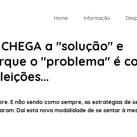
Home
Informação
Desp
un. de 2024
3 min de leitura
 CHEGA a "solução" e
rque o "problema" é c
eições...
 5 estrelas.
re. E não sendo como sempre, as estratégias de s
aram. Daí esta nova modalidade de se sentar à mes