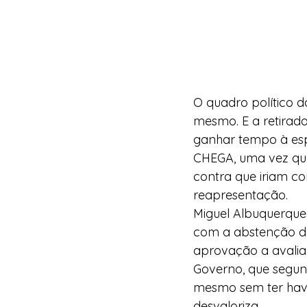
O quadro político d
mesmo. E a retirad
ganhar tempo à esp
CHEGA, uma vez que
contra que iriam co
reapresentação. 
Miguel Albuquerque 
com a abstenção de
aprovação a avaliar
Governo, que segund
mesmo sem ter havid
desvaloriza.