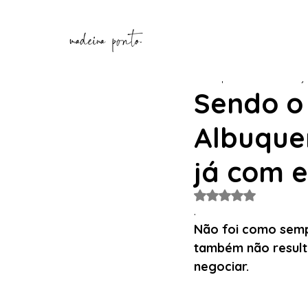
Henrique Correia
20 de j
Sendo o
Albuque
já com el
Avaliado com NaN de
. 
Não foi como semp
também não result
negociar. 