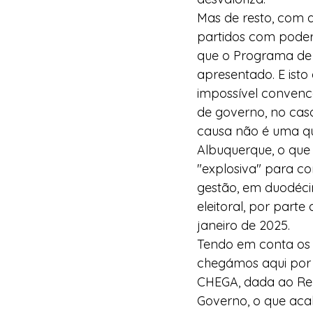
Mas de resto, com 
partidos com poder
que o Programa de 
apresentado. E isto
impossível convenc
de governo, no cas
causa não é uma qu
Albuquerque, o que 
"explosiva" para c
gestão, em duodéci
eleitoral, por part
janeiro de 2025.
Tendo em conta os d
chegámos aqui por u
CHEGA, dada ao Rep
Governo, o que acab