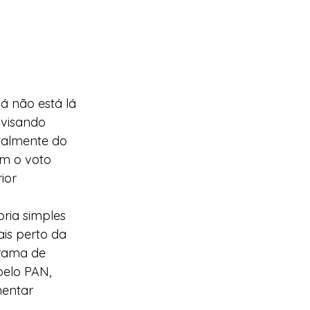
á não está lá 
visando 
talmente do 
m o voto 
ior 
ria simples 
is perto da 
grama de 
pelo PAN, 
mentar 