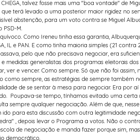
o CHEGA, talvez fosse mais uma "boa vontade" de Migu
 que terá levado a uma posterior maior rigidez no sen
sível abstenção, para um voto contra se Miguel Albu
do PSD-M.
quívoco. Como Ireneu tinha essa garantia, Albuquerq
 IL e PAN. E como tinha maioria simples (21 contra 2
ssava, pelo que não precisava negociar, era suficien
e medidas generalistas dos programas eleitorais dos 
r, ver e vencer. Como sempre. Só que não foi assim, 
o como sempre, as estratégias de sempre também nã
idade de se sentar à mesa para negociar. Era por aí
do.  Poupava-se tempo, tínhamos evitado uma certa r
ulta sempre qualquer negociação. Além de que, nesse 
ido para esta discussão com outra legitimidade negoc
edra" , depois levar o Programa a votos. Não o contrário
scola de negociação e manda fazer porque sim, mas
io democrático. 