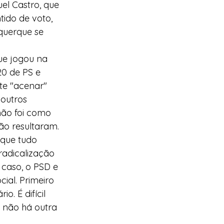
el Castro, que 
tido de voto, 
querque se 
ue jogou na 
0 de PS e 
te "acenar" 
outros 
não foi como 
o resultaram. 
 que tudo 
adicalização 
caso, o PSD e 
ial. Primeiro 
. É difícil 
 não há outra 