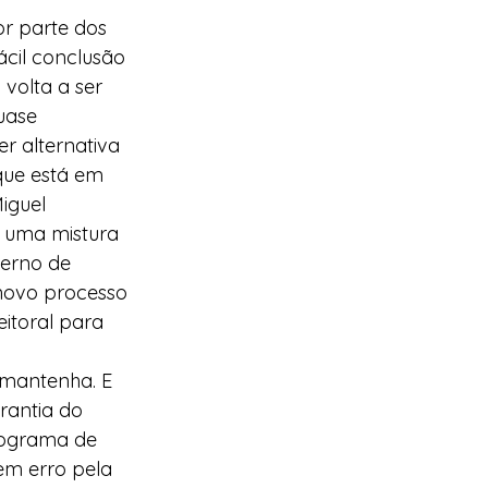
r parte dos 
cil conclusão 
volta a ser 
uase 
r alternativa 
ue está em 
iguel 
á uma mistura 
erno de 
novo processo 
eitoral para 
 mantenha. E 
rantia do 
rograma de 
em erro pela 