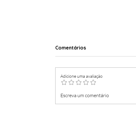
Comentários
Adicione uma avaliação
Madeirense concorre
Escreva um comentário
contra figura distinguida
pela Região