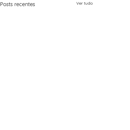
Ver tudo
Posts recentes
Comentários
0.0 / 5 (0)