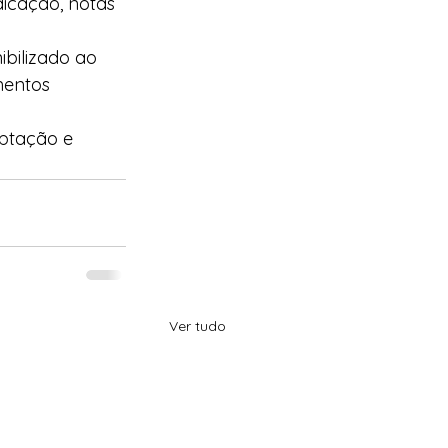
icação, notas 
ibilizado ao 
mentos 
ptação e 
Ver tudo