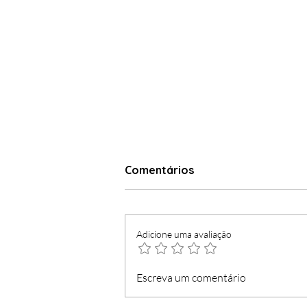
Comentários
Adicione uma avaliação
Loja do Cidadão com
Escreva um comentário
serviços mínimos