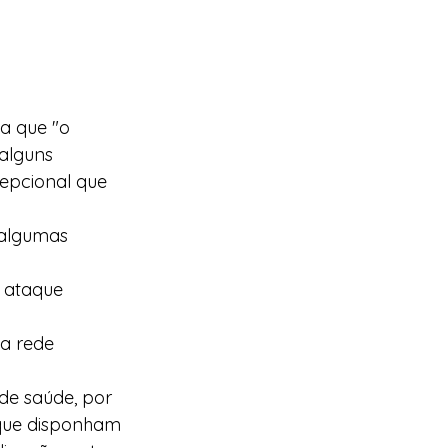
a que "o 
alguns 
epcional que 
 algumas 
 ataque 
a rede 
.
de saúde, por 
 que disponham 