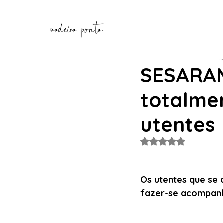
Henrique Correia
8 de ag
SESARAM
totalmen
utentes
Avaliado com NaN de
Os utentes que se 
fazer-se acompanh