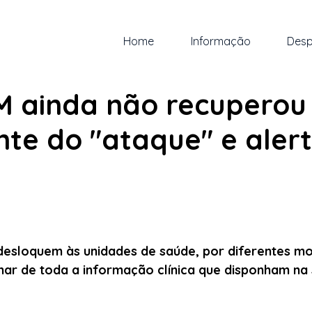
Home
Informação
Desp
o. de 2023
1 min de leitura
 ainda não recuperou
te do "ataque" e aler
 5 estrelas.
desloquem às unidades de saúde, por diferentes mo
ar de toda a informação clínica que disponham na 