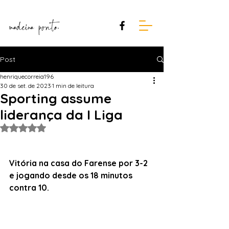
Post
henriquecorreia196
30 de set. de 2023
1 min de leitura
Sporting assume
liderança da I Liga
Avaliado com NaN de 5 estrelas.
Vitória na casa do Farense por 3-2 
e jogando desde os 18 minutos 
contra 10.