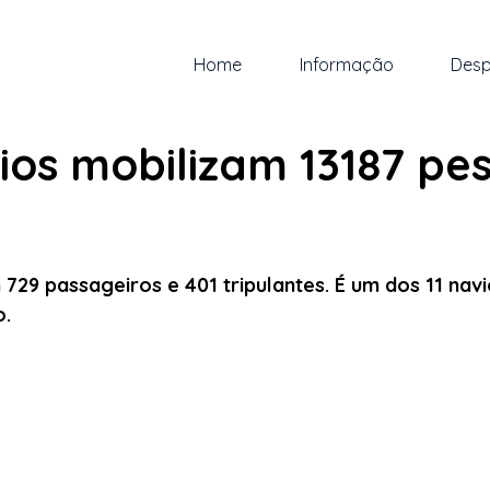
Home
Informação
Desp
 dez. de 2024
1 min de leitura
ios mobilizam 13187 pe
 5 estrelas.
729 passageiros e 401 tripulantes. É um dos 11 nav
. 