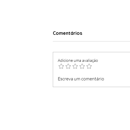
Comentários
Adicione uma avaliação
Concurso para 42 postos
Escreva um comentário
de trabalho de Bombeiro
Especialista