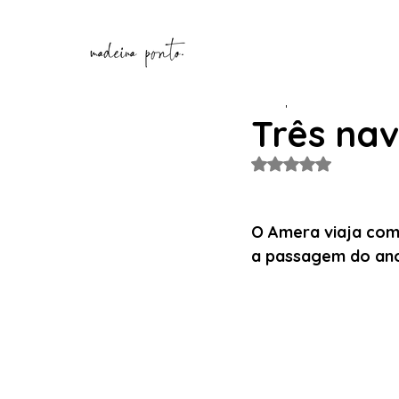
henriquecorreia196
30 de
Três nav
Avaliado com NaN de
O
Amera viaja com 
a passagem do ano