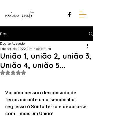
Post
Duarte Azevedo
1 de set. de 2022
2 min de leitura
União 1, união 2, união 3,
União 4, união 5...
Avaliado com NaN de 5 estrelas.
Vai uma pessoa descansada de 
férias durante uma 'semaninha', 
regressa à Santa terra e depara-se 
com... mais um União!