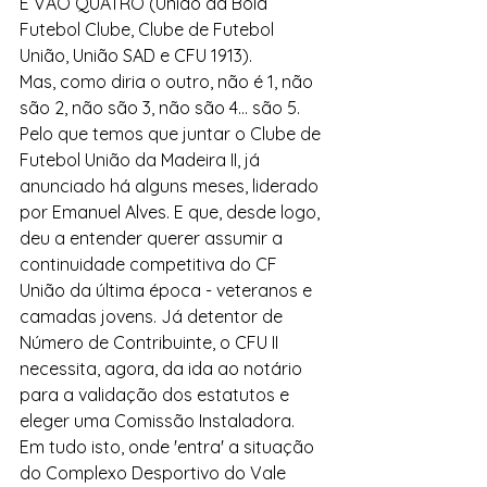
E VÃO QUATRO (União da Bola 
Futebol Clube, Clube de Futebol 
União, União SAD e CFU 1913).
Mas, como diria o outro, não é 1, não 
são 2, não são 3, não são 4... são 5. 
Pelo que temos que juntar o Clube de 
Futebol União da Madeira II, já 
anunciado há alguns meses, liderado 
por Emanuel Alves. E que, desde logo, 
deu a entender querer assumir a 
continuidade competitiva do CF 
União da última época - veteranos e 
camadas jovens. Já detentor de 
Número de Contribuinte, o CFU II 
necessita, agora, da ida ao notário 
para a validação dos estatutos e 
eleger uma Comissão Instaladora.
Em tudo isto, onde 'entra' a situação 
do Complexo Desportivo do Vale 