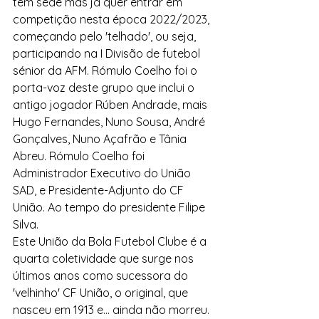
tem sede mas já quer entrar em 
competição nesta época 2022/2023, 
começando pelo 'telhado', ou seja, 
participando na I Divisão de futebol 
sénior da AFM. Rómulo Coelho foi o 
porta-voz deste grupo que inclui o 
antigo jogador Rúben Andrade, mais 
Hugo Fernandes, Nuno Sousa, André 
Gonçalves, Nuno Açafrão e Tânia 
Abreu. Rómulo Coelho foi 
Administrador Executivo do União 
SAD, e Presidente-Adjunto do CF 
União. Ao tempo do presidente Filipe 
Silva.
Este União da Bola Futebol Clube é a 
quarta coletividade que surge nos 
últimos anos como sucessora do 
'velhinho' CF União, o original, que 
nasceu em 1913 e... ainda não morreu. 