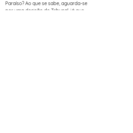
Paraíso? Ao que se sabe, aguarda-se 
por uma decisão do Tribunal, já que 
este decidiu liquidar o 
estabelecimento, mas por não haver 
ativos nem meios, assim fica até ver… 
Sendo que o Governo Regional é o 
maior credor do CF União pelo que 
deverá ser esta entidade a decidir o 
futuro daquele espaço desportiv
Desporto
Ver tudo
Posts recentes