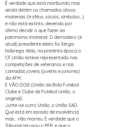
É verdade que está moribundo mas 
ainda detém os chamados ativos 
imateriais (troféus, sócios, símbolos...) 
e não está extinto, devendo por 
último decidir o que fazer ao 
património imaterial. O derradeiro (e 
atual) presidente eleito foi Sérgio 
Nóbrega. Aliás, na pretérita época o 
CF União esteve representado nas 
competições de veteranos e nas 
camadas jovens (juvenis e juniores) 
da AFM.
E VÃO DOIS (União da Bola Futebol 
Clube e Clube de Futebol União, o 
original).
Junte-se outro União, o União SAD. 
Que está em estado de insolvência 
mas... não morreu. É verdade que o 
Tribunal recusou o PER, e que o 