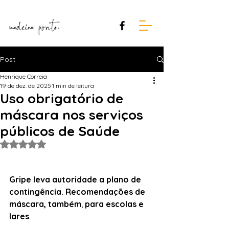
Post
Henrique Correia
19 de dez. de 2025
1 min de leitura
Uso obrigatório de
máscara nos serviços
públicos de Saúde
Avaliado com NaN de 5 estrelas.
Gripe leva autoridade a plano de 
contingência. Recomendações de 
máscara, também
, 
para escolas
e
lares
.