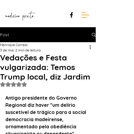
Post
Henrique Correia
3 de mai.
2 min de leitura
Vedações e Festa
vulgarizada: Temos
Trump local, diz Jardim
Avaliado com NaN de 5 estrelas.
Antigo presidente do Governo 
Regional diz haver "um delírio 
suscetível de trágico para a social 
democracia madeirense, 
ornamentado pela obediência 
situacionista ou dependente".