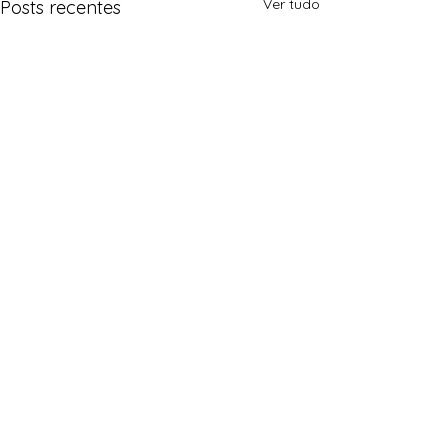
Ver tudo
Posts recentes
Comentários
0.0 / 5 (0)