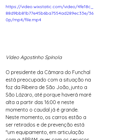
https://video.wixstatic.com/video/4fe18c_
88d9bb81b77e45b6ba7554ad289ec33e/36
0p/mp4/file.mp4
Vídeo Agostinho Spínola 
O presidente da Câmara do Funchal 
está preocupado com a situação na 
foz da Ribeira de São João, junto a 
São Lázaro, até porque haverá maré 
alta a partir das 16:00 e neste 
momento o caudal já é grande. 
Neste momento, os carros estão a 
ser retirados e de prevenção está 
"um equipamento, em articulação 
com a APRAM, quer com os serviços 