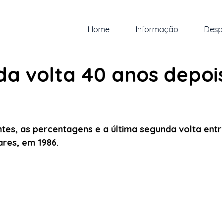
Home
Informação
Desp
.
2 min de leitura
da volta 40 anos depoi
 5 estrelas.
ntes, as percentagens e a última segunda volta entr
res, em 1986.