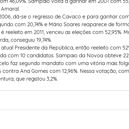
 com 46,09%. Sampaio volta a ganhar em 2001 com 55
o Amaral.
 2006, dá-se o regresso de Cavaco e para ganhar com
gundo com 20,74% e Mário Soares reaparece de forma
é reeleito em 2011, venceu as eleições com 52,95%. Ma
da, conseguiu 19,74%. 
atual Presidente da República, então reeleito com 5
ida com 10 candidatos. Sampaio da Novoa obteve 22
celo faz segundo mandato com uma vitória mais folg
 contra Ana Gomes com 12,96%. Nessa votação, com 
ntura, que registou 3,2%.