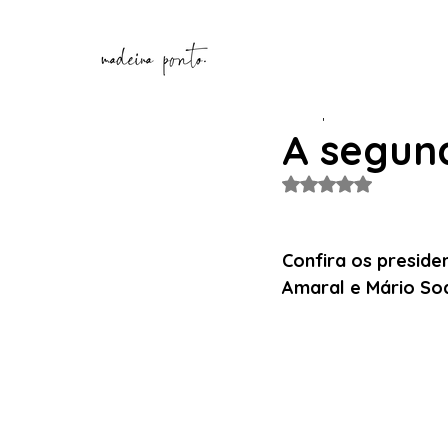
Henrique Correia
8 de fev
A segun
Avaliado com NaN de
Confira os preside
Amaral e Mário Soa