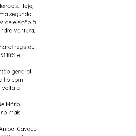
nciais. Hoje, 
uma segunda 
s de eleição à 
André Ventura, 
 
aral registou 
51,18% e 
ntão general 
alho com 
 volta a 
de Mário 
rio mais 
 Aníbal Cavaco 