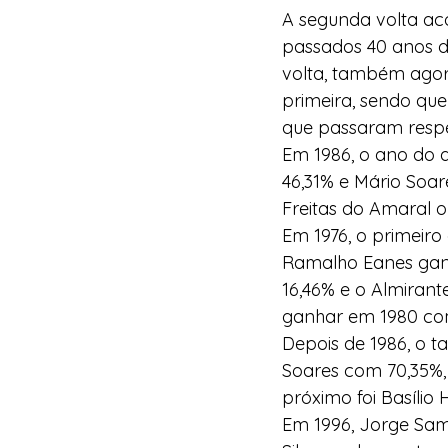
A segunda volta aco
passados 40 anos d
volta, também agora
primeira, sendo que
que passaram respe
Em 1986, o ano do a
46,31% e Mário Soa
Freitas do Amaral o
Em 1976, o primeiro
Ramalho Eanes ganh
16,46% e o Almirant
ganhar em 1980 com
Depois de 1986, o t
Soares com 70,35%, 
próximo foi Basílio
Em 1996, Jorge Samp