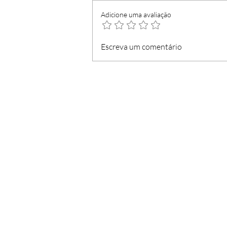
Adicione uma avaliação
Loja do Cidadão com
Escreva um comentário
serviços mínimos