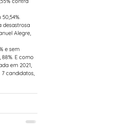
,55% contra 
 50,54%. 
 desastrosa 
nuel Alegre, 
2% e sem 
, 88%. E como 
ada em 2021, 
7 candidatos, 