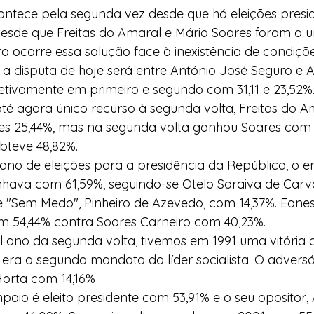
ntece pela segunda vez desde que há eleições preside
esde que Freitas do Amaral e Mário Soares foram a 
 ocorre essa solução face à inexistência de condiçõe
 a disputa de hoje será entre António José Seguro e 
tivamente em primeiro e segundo com 31,11 e 23,52%.
té agora único recurso à segunda volta, Freitas do Am
res 25,44%, mas na segunda volta ganhou Soares com 
bteve 48,82%.
 ano de eleições para a presidência da República, o e
ava com 61,59%, seguindo-se Otelo Saraiva de Carv
e "Sem Medo", Pinheiro de Azevedo, com 14,37%. Eanes
 54,44% contra Soares Carneiro com 40,23%.
al ano da segunda volta, tivemos em 1991 uma vitória 
era o segundo mandato do líder socialista. O adversá
 Horta com 14,16%
aio é eleito presidente com 53,91% e o seu opositor,