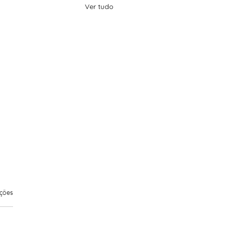
Ver tudo
elas.
ações