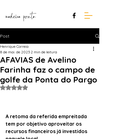
Post
Henrique Correia
8 de mai. de 2023
2 min de leitura
AFAVIAS de Avelino
Farinha faz o campo de
golfe da Ponta do Pargo
Avaliado com NaN de 5 estrelas.
A retoma da referida empreitada 
tem por objetivo aproveitar os 
recursos financeiros já investidos 
naquele local.