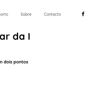
orto
Sobre
Contacto
r da I
m dois pontos 