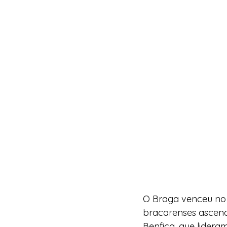
O Braga venceu no 
bracarenses ascend
Benfica, que liderq