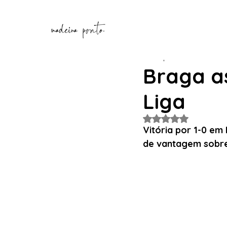
Henrique Correia
31 de o
Braga a
Liga
Avaliado com NaN de
Vitória por 1-0 em
de vantagem sobre