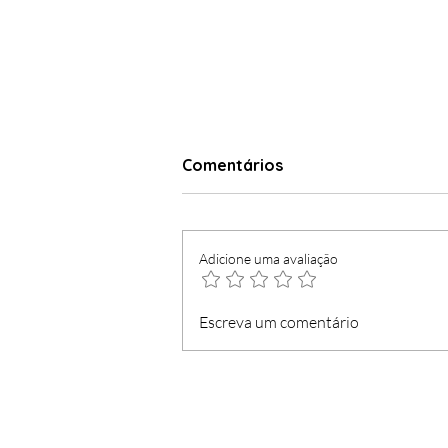
Comentários
Adicione uma avaliação
Marítimo entra a ganhar no
Escreva um comentário
regresso à I Liga