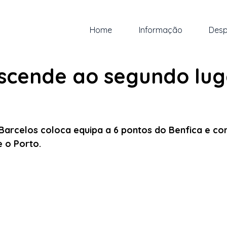
Home
Informação
Desp
ut. de 2022
1 min de leitura
scende ao segundo luga
 5 estrelas.
 Barcelos coloca equipa a 6 pontos do Benfica e co
 o Porto.