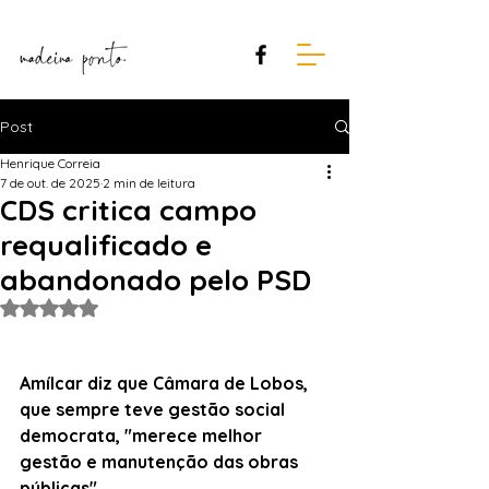
Post
Henrique Correia
7 de out. de 2025
2 min de leitura
CDS critica campo
requalificado e
abandonado pelo PSD
Avaliado com NaN de 5 estrelas.
Amílcar diz que Câmara de Lobos, 
que sempre teve gestão social 
democrata, "merece melhor 
gestão e manutenção das obras 
públicas".