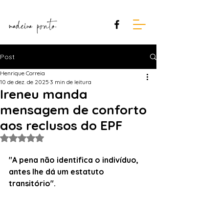
Post
Henrique Correia
10 de dez. de 2025
3 min de leitura
Ireneu manda
mensagem de conforto
aos reclusos do EPF
Avaliado com NaN de 5 estrelas.
"A pena não identifica o indivíduo, 
antes lhe dá um estatuto 
transitório".