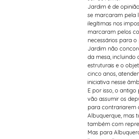
Jardim é de opinião
se marcaram pela l
ilegítimas nos impos
marcaram pelos conf
necessários para o 
Jardim não concord
da mesa, incluindo
estruturais e o obj
cinco anos, atend
iniciativa nesse âmb
E por isso, o antig
vão assumir os dep
para contrariarem 
Albuquerque, mas ta
também com repres
Mas para Albuquerq