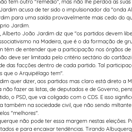
ão tem outro "remédio", mas não lhe perdoa as suas 
Jardim acusa de ter sido o impulsionador da "onda A
rdim para uma saída provavelmente mais cedo do q
prio Jardim.
, Alberto João Jardim diz que "os partidos devem libe
ociativismo na Madeira, que é o da formação de grup
m têm de entender que a participação nos órgãos de
o deve ser limitada pelo critério sectário do cartãozi
e das facções dentro de cada partido. Tal participaç
s que o Arquipélago tem".
im quer dizer, aos partidos mas claro está direto a M
a não fazer as listas, de deputados e de Governo, pe
ido, o PSD, que vai coligado com o CDS. E isso signifi
a também na sociedade civil, que não sendo miltante 
los "melhores".
uerque não pode ter essa margem nestas eleições. Pr
ados e para encaixar tendências. Tirando Albuquerqu