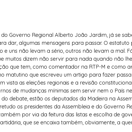
e do Governo Regional Alberto João Jardim, já se sab
ara dar, algumas mensagens para passar. O estatuto 
 e uns não levam a sério, outros não levam a mal. Fá
que muitos dizem não servir para nada quando não lhes
nção que tem, como comentador na RTP-M e como arti
no matutino que escreveu um artigo para fazer passar
vista as eleições regionais e a revisão constitucional
rnos de mudanças mínimas sem servir nem o País n
 do debate, estão os deputados da Madeira na Assem
retudo os presidentes da Assembleia e do Governo Reg
também por via da feitura das listas e escolha de gov
partidária, que se encaixa também, obviamente, a qu