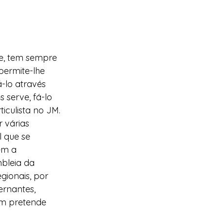
e, tem sempre 
permite-lhe 
-lo através 
 serve, fá-lo 
culista no JM.
 várias 
 que se 
em a 
bleia da 
ionais, por 
ernantes, 
em pretende 