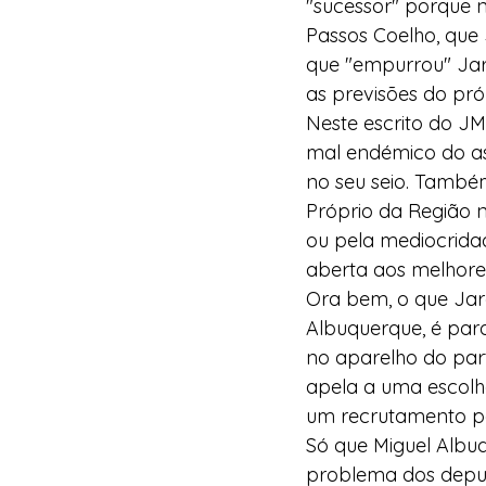
"sucessor" porque n
Passos Coelho, que 
que "empurrou" Ja
as previsões do pró
Neste escrito do JM
mal endémico do ass
no seu seio. També
Próprio da Região nã
ou pela mediocridad
aberta aos melhore
Ora bem, o que Jard
Albuquerque, é par
no aparelho do part
apela a uma escolh
um recrutamento pe
Só que Miguel Albuq
problema dos deput