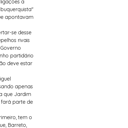
ligações a 
lbuquerquista" 
ue apontavam 
rtar-se desse 
elhos rivais 
 Governo 
nho partidário 
ão deve estar 
iguel 
nsando apenas 
ca que Jardim 
fará parte de 
imeiro, tem o 
e, Barreto, 