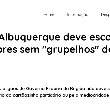
Home
Informação
Desp
i. de 2023
3 min de leitura
 Albuquerque deve esco
ores sem "grupelhos" d
 5 estrelas.
s órgãos de Governo Próprio da Região não deve se
ário do cartãozinho partidário ou pela mediocridad