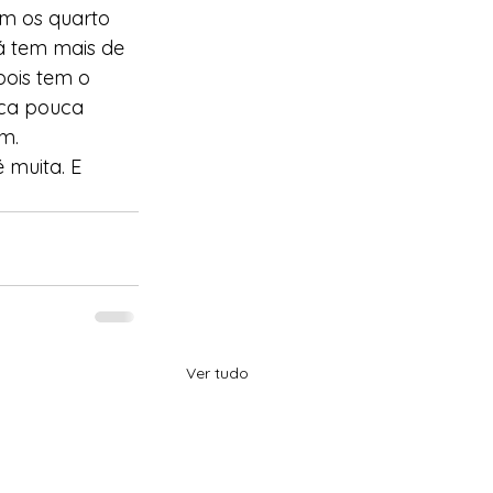
em os quarto 
á tem mais de 
pois tem o 
ica pouca 
m. 
 muita. E 
Ver tudo