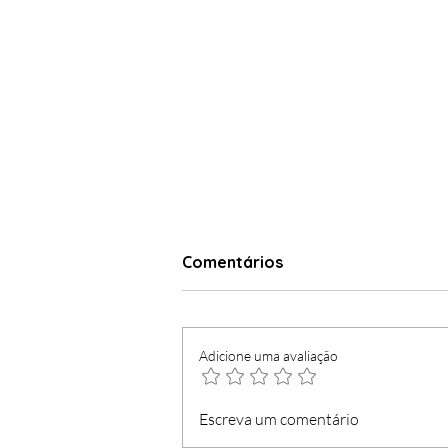
Comentários
Adicione uma avaliação
Loja do Cidadão com
Escreva um comentário
serviços mínimos