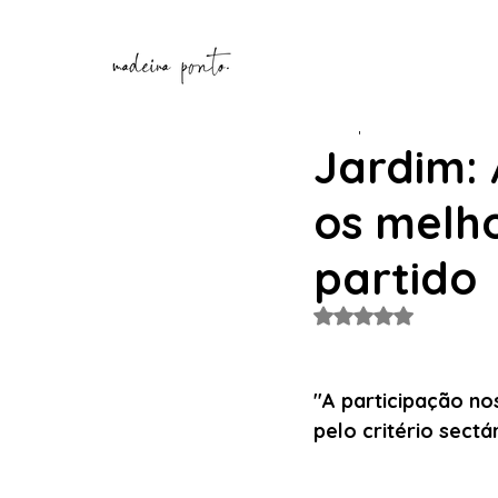
Henrique Correia
8 de ma
Jardim:
os melh
partido
Avaliado com NaN de
"A participação no
pelo critério sect