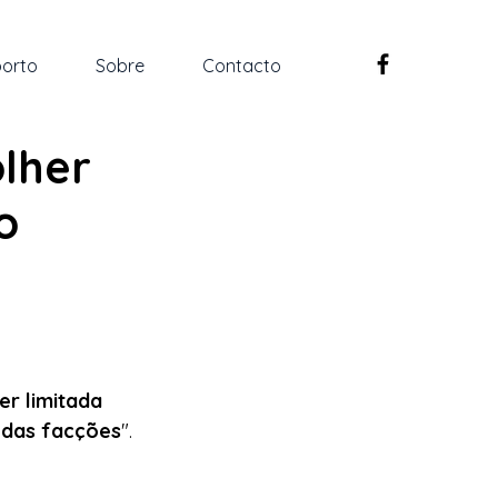
orto
Sobre
Contacto
lher
o
r limitada 
e das facções
".