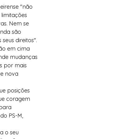
eirense "não 
limitações 
vas. Nem se 
inda são 
seus direitos".
tão em cima 
fende mudanças 
s por mais 
e nova 
ue posições 
que coragem 
para 
 do PS-M, 
a o seu 