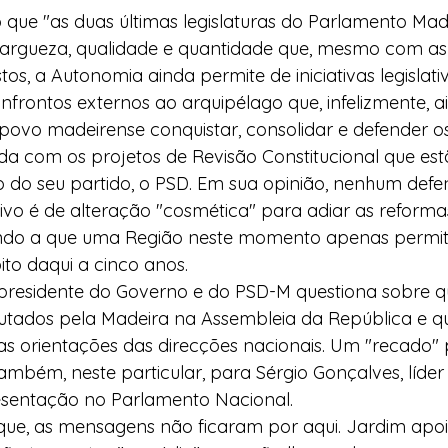
 que "as duas últimas legislaturas do Parlamento Mad
argueza, qualidade e quantidade que, mesmo com as 
tos, a Autonomia ainda permite de iniciativas legislati
rontos externos ao arquipélago que, infelizmente, a
povo madeirense conquistar, consolidar e defender os 
a com os projetos de Revisão Constitucional que es
 o do seu partido, o PSD. Em sua opinião, nenhum de
etivo é de alteração "cosmética" para adiar as reforma
endo a que uma Região neste momento apenas permit
ito daqui a cinco anos.
o presidente do Governo e do PSD-M questiona sobre q
utados pela Madeira na Assembleia da República e 
as orientações das direcções nacionais. Um "recado" 
mbém, neste particular, para Sérgio Gonçalves, líder
entação no Parlamento Nacional.
ue, as mensagens não ficaram por aqui. Jardim apoi