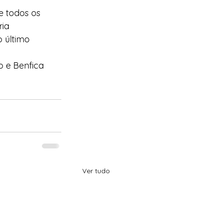
e todos os 
ia 
 último 
o e Benfica 
Ver tudo