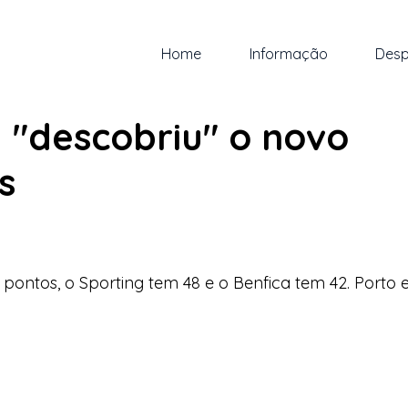
Home
Informação
Desp
an.
1 min de leitura
 "descobriu" o novo
s
 5 estrelas.
 pontos, o Sporting tem 48 e o Benfica tem 42. Porto 