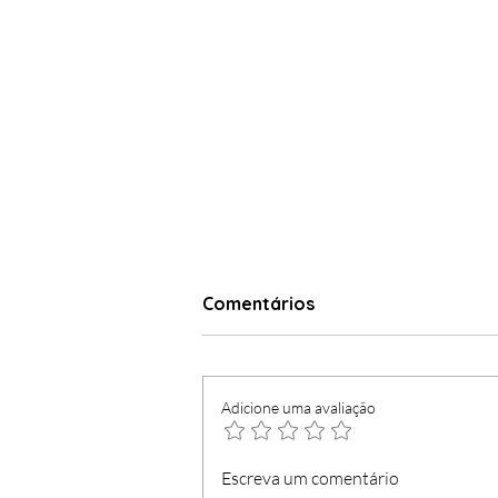
Comentários
Adicione uma avaliação
Lojas 'Marítimo' passam a
Escreva um comentário