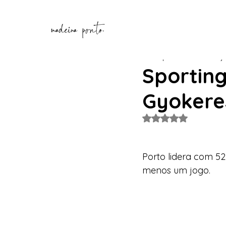
Henrique Correia
25 de j
Sporting
Gyokere
Avaliado com NaN de
Porto lidera com 52
menos um jogo.