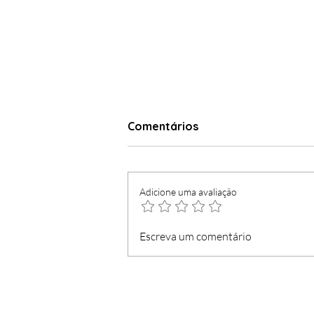
Comentários
Adicione uma avaliação
Dia do Funchal mais
Escreva um comentário
democrático e véspera
com concerto gratuito