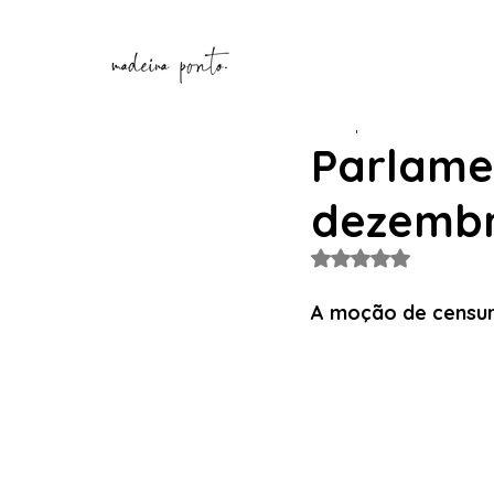
Henrique Correia
14 de n
Parlamen
dezembr
Avaliado com NaN de
A moção de censur