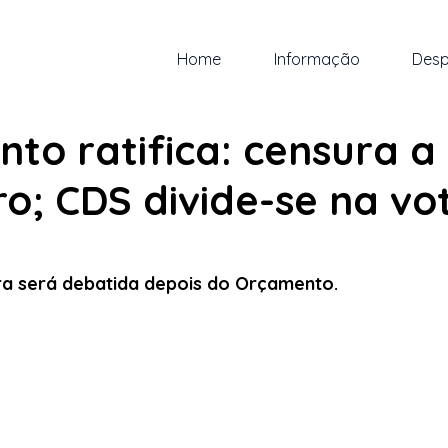
Home
Informação
Desp
ov. de 2024
1 min de leitura
to ratifica: censura a 
o; CDS divide-se na vo
 5 estrelas.
a será debatida depois do Orçamento.