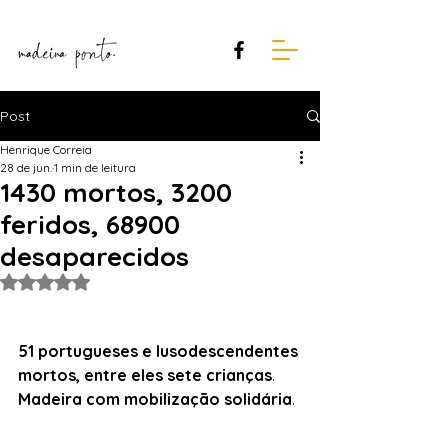
Post
Henrique Correia
28 de jun.
1 min de leitura
1430 mortos, 3200
feridos, 68900
desaparecidos
Avaliado com NaN de 5 estrelas.
51 portugueses e lusodescendentes 
mortos, entre
eles sete crianças
. 
Madeira com mobilização solidária
.