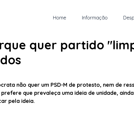
Home
Informação
Desp
br.
2 min de leitura
rque quer partido "lim
ados
 5 estrelas.
ocrata não quer um PSD-M de protesto, nem de ress
, prefere que prevaleça uma ideia de unidade, ainda
ar pela ideia.