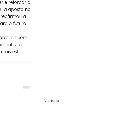
r e reforçar a 
u a aposta no 
reafirmou a 
ara o futuro 
ores, e quem 
cimentos a 
 mais este 
Ver tudo