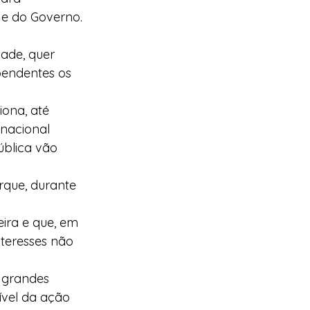
 e do Governo. 
ade, quer 
pendentes os 
ona, até 
nacional 
blica vão 
erque, durante 
eira e que, em 
teresses não 
 grandes 
ível da ação 