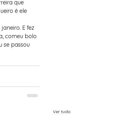
reira que 
eiro é ele 
aneiro. E fez 
ha, comeu bolo 
u se passou 
Ver tudo