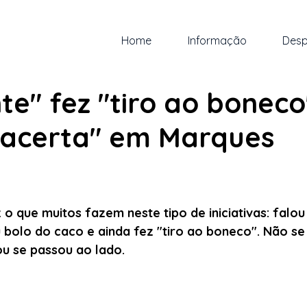
Home
Informação
Desp
ez. de 2025
1 min de leitura
te" fez "tiro ao boneco
"acerta" em Marques
 5 estrelas.
 o que muitos fazem neste tipo de iniciativas: falo
bolo do caco e ainda fez "tiro ao boneco". Não se
u se passou ao lado. 