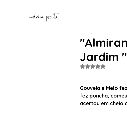
Henrique Correia
27 de d
"Almiran
Jardim 
Avaliado com NaN de
Gouveia e Melo fez
fez poncha, comeu 
acertou em cheio o