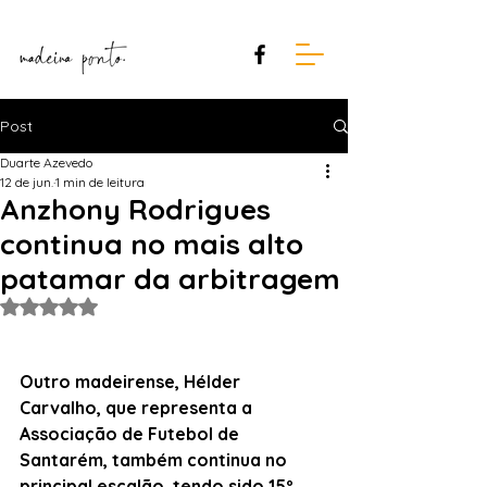
Post
Duarte Azevedo
12 de jun.
1 min de leitura
Anzhony Rodrigues
continua no mais alto
patamar da arbitragem
Avaliado com NaN de 5 estrelas.
Outro madeirense, Hélder 
Carvalho, que representa a 
Associação de Futebol de 
Santarém, também continua no 
principal escalão, tendo sido 15º 