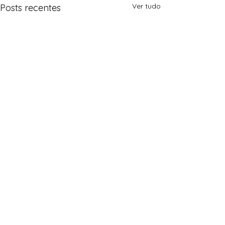
Ver tudo
Posts recentes
Comentários
0.0 / 5 (0)