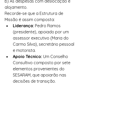
b) Às despesas com deslocação e 
alojamento.
Recorde-se que a Estrutura de 
Missão é assim composta: 
Liderança:
 Pedro Ramos 
(presidente), apoiado por um 
assessor executivo (Maria do 
Carmo Silva), secretário pessoal 
e motorista.
Apoio Técnico:
 Um Conselho 
Consultivo composto por sete 
elementos provenientes do 
SESARAM, que apoiarão nas 
decisões de transição.
Localização:
 Funciona nas 
instalações do Edifício do 
Governo Regional, no Funchal.
Objetivo:
 Preparar a entrada em 
funcionamento do novo hospital, 