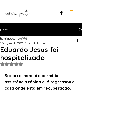
Post
henriquecorreia196
17 de jan. de 2023
1 min de leitura
Eduardo Jesus foi
hospitalizado
Avaliado com NaN de 5 estrelas.
Socorro imediato permitiu 
assistência rápida e já regressou a 
casa onde está em recuperação.