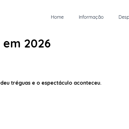
Home
Informação
Desp
.
1 min de leitura
 em 2026
 5 estrelas.
 deu tréguas e o espectáculo aconteceu.