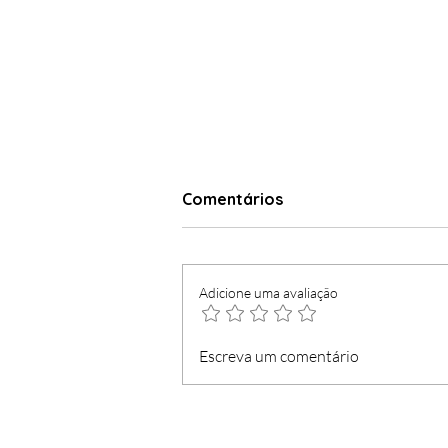
Comentários
Adicione uma avaliação
Madeirense concorre
Escreva um comentário
contra figura distinguida
pela Região