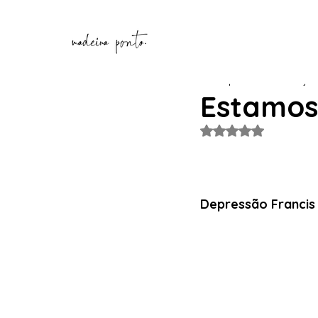
Henrique Correia
1 de jan
Estamos
Avaliado com NaN de
Depressão Francis