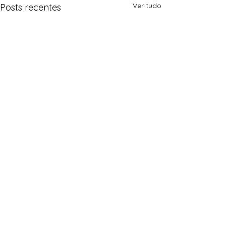
Ver tudo
Posts recentes
Comentários
0.0 / 5 (0)