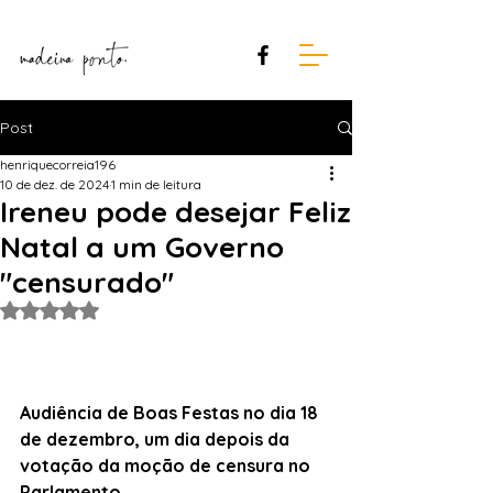
Post
henriquecorreia196
10 de dez. de 2024
1 min de leitura
Ireneu pode desejar Feliz
Natal a um Governo
"censurado"
Avaliado com NaN de 5 estrelas.
Audiência de Boas Festas no dia 18 
de dezembro, um dia depois da 
votação da moção de censura no 
Parlamento.