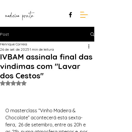
Post
Henrique Correia
26 de set. de 2025
1 min de leitura
IVBAM assinala final das
vindimas com "Lavar
dos Cestos"
Avaliado com NaN de 5 estrelas.
O masterclass “Vinho Madeira & 
Chocolate” acontecerá esta sexta-
feira,  26 de setembro, entre as 20h e 
as 21h, numa atmosfera interior e, por 