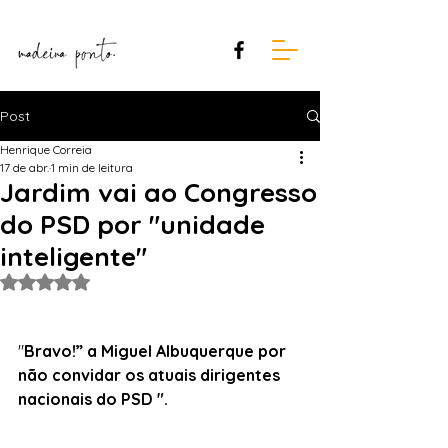
Post
Henrique Correia
17 de abr.
1 min de leitura
Jardim vai ao Congresso
do PSD por "unidade
inteligente"
Avaliado com NaN de 5 estrelas.
"
Bravo!” a Miguel Albuquerque por 
não convidar os atuais dirigentes 
nacionais do PSD ".