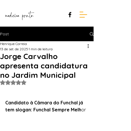
Post
Henrique Correia
13 de set. de 2025
1 min de leitura
Jorge Carvalho
apresenta candidatura
no Jardim Municipal
Avaliado com NaN de 5 estrelas.
Candidato à Câmara do Funchal já 
tem slogan: Funchal Sempre Melh
or