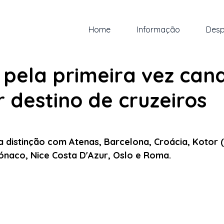
Home
Informação
Desp
ul. de 2022
1 min de leitura
pela primeira vez can
 destino de cruzeiros
 5 estrelas.
a distinção com Atenas, Barcelona, Croácia, Kotor 
ónaco, Nice Costa D'Azur, Oslo e Roma.