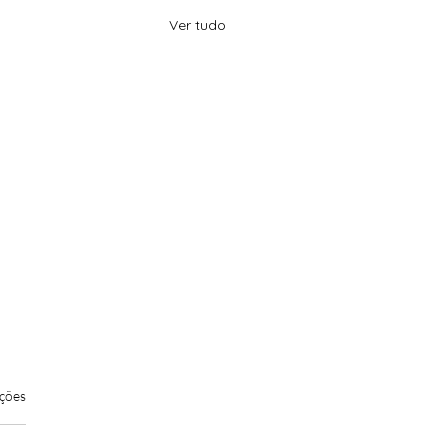
Ver tudo
elas.
ações