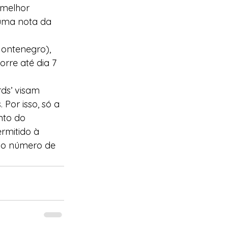
 melhor 
 uma nota da 
Montenegro), 
rre até dia 7 
ds’ visam 
Por isso, só a 
nto do 
rmitido à 
ao número de 