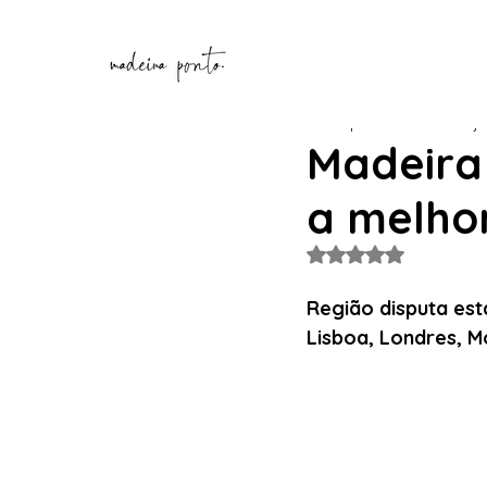
Henrique Correia
18 de j
Madeira 
a melhor
Avaliado com NaN de
Região disputa est
Lisboa, Londres, M