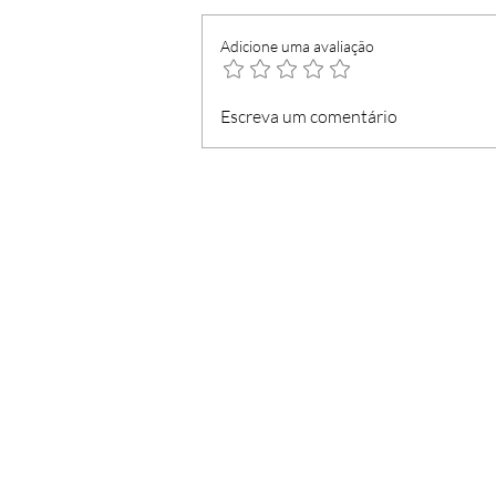
Adicione uma avaliação
Loja do Cidadão com
Escreva um comentário
serviços mínimos