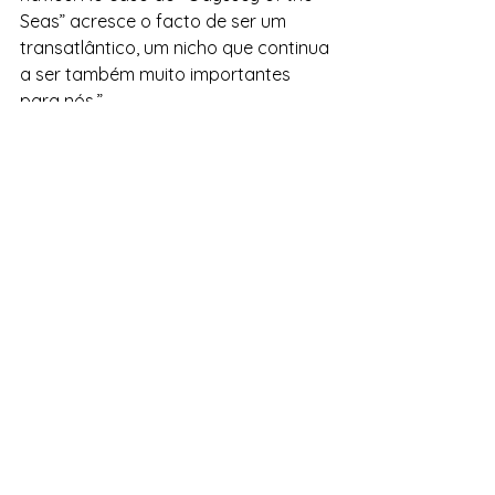
Seas” acresce o facto de ser um 
transatlântico, um nicho que continua 
a ser também muito importantes 
para nós.”
O “Odyssey of the Seas” tem 167,704 
de tonelagem, 347,08 metros de 
comprimento e 41,39 metros de 
altura. É um dos maiores navios do 
mundo e também um dos mais 
tecnológicos, oferecendo várias 
atividades de entretenimento a 
bordo, nomeadamente simuladores 
de paraquedismo e surf.