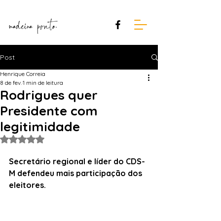
Post
Henrique Correia
8 de fev.
1 min de leitura
Rodrigues quer
Presidente com
legitimidade
Avaliado com NaN de 5 estrelas.
Secretário regional e líder do CDS-
M defendeu mais participação dos 
eleitores.