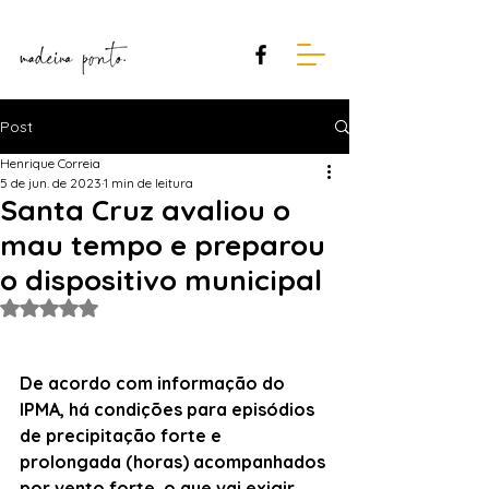
Post
Henrique Correia
5 de jun. de 2023
1 min de leitura
Santa Cruz avaliou o
mau tempo e preparou
o dispositivo municipal
Avaliado com NaN de 5 estrelas.
De acordo com informação do 
IPMA, há condições para episódios 
de precipitação forte e 
prolongada (horas) acompanhados 
por vento forte, o que vai exigir 