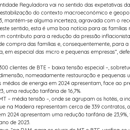
ntidade Reguladora vai no sentido das expetativas da
 estabilização do contexto macroeconómico e geopolí
3, mantém-se alguma incerteza, agravada com o recen
este sentido, esta é uma boa notícia para as famílias
m contributo para a redução da pressão inflacionista
de compra das famílias e, consequentemente, para a
a, em especial das micro e pequenas empresas”, defe
a dimensão, nomeadamente restauração e pequenas u
ços médios de energia em 2024 apresentam, face ao p
3, uma redução tarifária de 16,7%. 
 MT – média tensão –, onde se agrupam os hotéis, a ind
ue na Madeira representam cerca de 339 contratos, o
em 2024 apresentam uma redução tarifária de 23,9%, 
ano de 2023. 