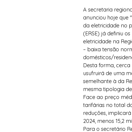
A secretaria region
anunciou hoje que 
da eletricidade no 
(ERSE) já definiu o
eletricidade na Reg
– baixa tensão nor
domésticos/residen
Desta forma, cerca 
usufruirá de uma m
semelhante à da Re
mesma tipologia de
Face ao preço médi
tarifárias no total
reduções, implicar
2024, menos 15,2 m
Para o secretário R