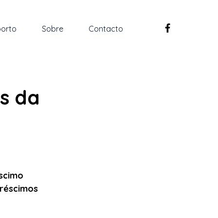
orto
Sobre
Contacto
s da
scimo 
créscimos 