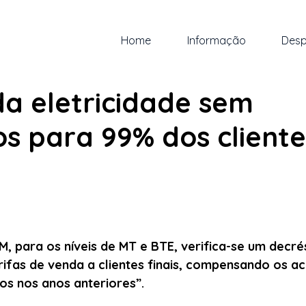
Home
Informação
Desp
ez. de 2023
2 min de leitura
da eletricidade sem
s para 99% dos cliente
 5 estrelas.
M, para os níveis de MT e BTE, verifica-se um decré
arifas de venda a clientes finais, compensando os a
dos nos anos anteriores”. 