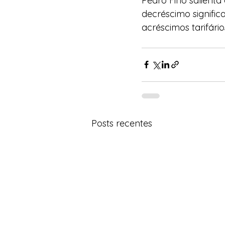
Pedro Fino salienta
decréscimo significa
acréscimos tarifário
Posts recentes