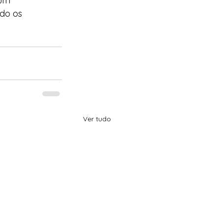
 um 
ndo os 
Ver tudo