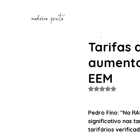
Henrique Correia
16 de d
Tarifas 
aumento
EEM
Avaliado com NaN de
Pedro Fino: "Na RA
significativo nas t
tarifários verifica