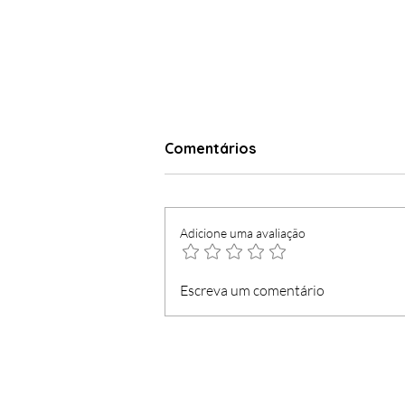
Comentários
Adicione uma avaliação
Loja do Cidadão com
Escreva um comentário
serviços mínimos