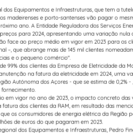
al dos Equipamentos e Infraestruturas, que tem a tutel
"os madeirenses e porto-santenses vão pagar o mesmo
próximo ano. A Entidade Reguladora dos Serviços Ener
s preços para 2024, apresentando uma variação nula 
ião face ao preço médio em vigor em 2023 para os cl
mal –, que abrange mais de 145 mil clientes nomeada
ciais e o pequeno comércio".
de 99% dos clientes da Empresa de Eletricidade da M
anutenção na fatura da eletricidade em 2024, uma va
gião Autónoma dos Açores - que se estima de 0,2% - ,
 fornecimento. 
o em vigor no ano de 2023, o impacto concreto das 
 da fatura dos clientes da RAM, em resultado das menc
á que os consumidores de energia elétrica da Região
ilhões de euros do que pagaram em 2023. 
egional dos Equipamentos e Infraestruturas, Pedro Fino