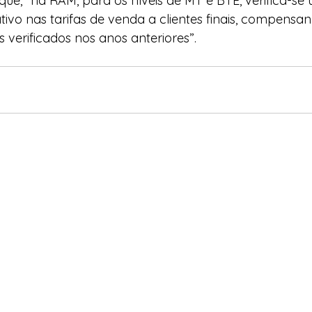
 que, “na RAM, para os níveis de MT e BTE, verifica-se
tivo nas tarifas de venda a clientes finais, compensa
s verificados nos anos anteriores”. 