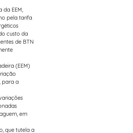
a da EEM, 
 pela tarifa 
géticos 
do custo da 
ientes de BTN 
mente 
adeira (EEM) 
riação 
 para a 
variações 
ionadas 
 paguem, em 
, que tutela a 